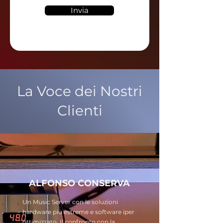
Invia
La Voce dei Nostri
Clienti
ALFONSO CONSERVA
Un Music Server con le soluzioni
hardware più estreme e software iper
ottimizzato. Il confronto con la