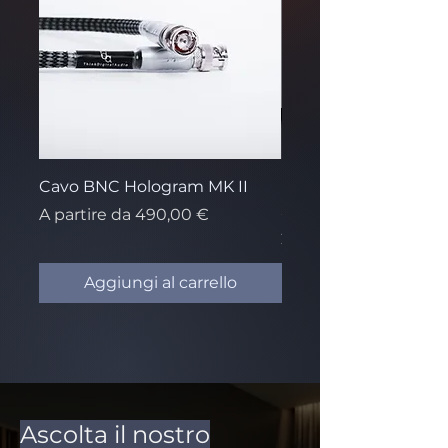
Cavo BNC Hologram MK II
Matrix Audio Switch 
SS1-Pro
Prezzo scontato
A partire da
490,00 €
Prezzo
2099,00 €
Aggiungi al carrello
Ascolta il nostro