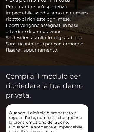
Per garantire un'esperienza
impeccabile, soddisfiamo un numero
ridotto di richieste ogni mese.
I posti vengono assegnati in base
all’ordine di prenotazione.
Se desideri ascoltarlo, registrati ora.
Sarai ricontattato per confermare e
fissare l’appuntamento.
Compila il modulo per
richiedere la tua demo
privata.
Quando il digitale è progettato a
regola d'arte, non resta che godersi
la piena emozione del Suono.
E quando la sorgente è impeccabile,
tutto il sistema si eleva.