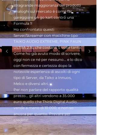
stragrande maggioranza dei prodotti
analoghi sul mercato è come far
gareggiare un go kart contro una
Formula 1!
Ho confrontato questi
Server/Streamer con macchine tipo
TAIKO AUDIO EXTREME, PINK FAUN
ULTRA 2.16, che costano 5 volte tanto.
Come ho già avuto modo di scrivere,
oggi non ce né per nessuno... e lo dico
con fermezza e certezza dopo la
notevole esperienza di ascolti di ogni
tipo di Server, da Taiko a Innuos,
Melco e diversi altri.
Per non parlare del rapporto qualità
prezzo... gli altri vendono a 35.000
euro quello che Think Digital Audio
vende a meno di 10.000, e non so
ancora per quanto. Provare per
credere!